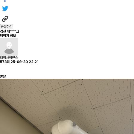
공유하기
경산 대***교
페이지 정보
대청사이언스
573회
25-09-30 22:21
본문