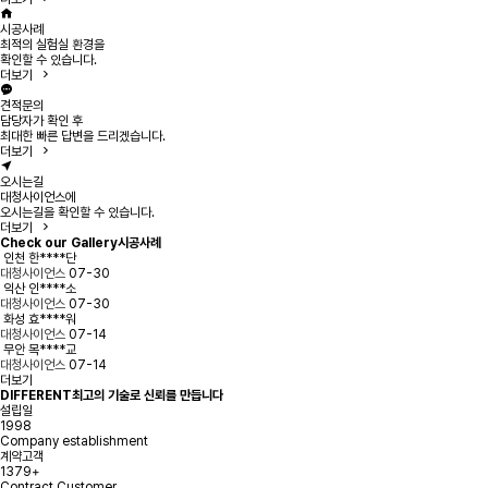
시공사례
최적의 실험실 환경을
확인할 수 있습니다.
더보기
견적문의
담당자가 확인 후
최대한 빠른 답변을 드리겠습니다.
더보기
오시는길
대청사이언스에
오시는길을 확인할 수 있습니다.
더보기
Check our Gallery
시공사례
인천 한****단
대청사이언스
07-30
익산 인****소
대청사이언스
07-30
화성 효****워
대청사이언스
07-14
무안 목****교
대청사이언스
07-14
더보기
DIFFERENT
최고의 기술로 신뢰를 만듭니다
설립일
1998
Company establishment
계약고객
1379
+
Contract Customer