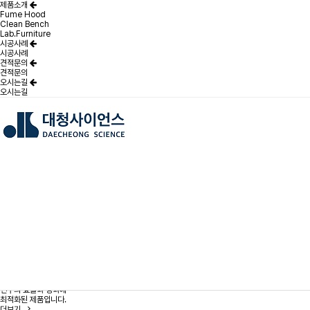
제품소개
Fume Hood
Clean Bench
Lab.Furniture
시공사례
시공사례
견적문의
견적문의
오시는길
오시는길
최적의
실험실 환경으로
최고의
성과를 만들어 드립니다
대청사이언스
Fume hood
DUCTLESS Hood, 공기 정화기 겸용 이동식 후드, 유해물질 전용 시약장, 일반배기,강제배기 등
Clean Bench
오염방지안(바이오하자드형), 수직기류방식, 순환기류방식, 수평기류방식, 양면기류방식, 무진동기
Lab.Furniture
중앙실험대, FRAME 중앙실험대, 벽면실험대, 기능성TABLE, FRAME형 벽면실험대, 준비실습용 
제품소개
연구의 효율과 성과에
최적화된 제품입니다.
더보기